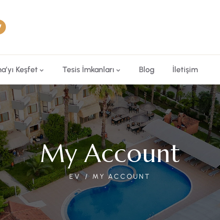
a’yı Keşfet
Tesis İmkanları
Blog
İletişim
My Account
EV
MY ACCOUNT