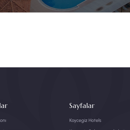
lar
Sayfalar
onı
Koycegiz Hotels