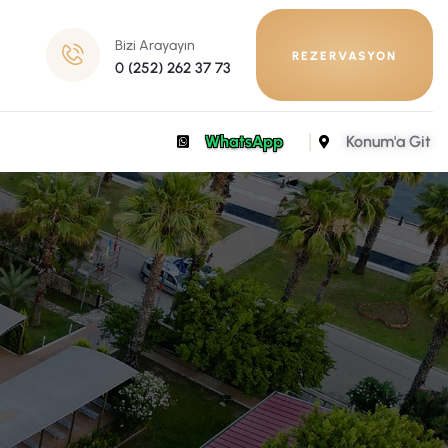
Bizi Arayayın
REZERVASYON
0 (252) 262 37 73
WhatsApp
Konum'a Git